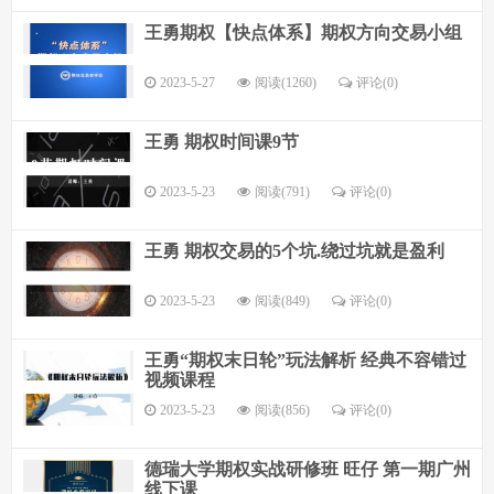
王勇期权【快点体系】期权方向交易小组
2023-5-27
阅读(1260)
评论(
0
)
王勇 期权时间课9节
2023-5-23
阅读(791)
评论(
0
)
王勇 期权交易的5个坑.绕过坑就是盈利
2023-5-23
阅读(849)
评论(
0
)
王勇“期权末日轮”玩法解析 经典不容错过
视频课程
2023-5-23
阅读(856)
评论(
0
)
德瑞大学期权实战研修班 旺仔 第一期广州
线下课