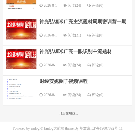
2026-8-1
阅读(24)
评论(
0
)
神光弘缠米广亮主流题材周期密训营一期
2026-8-1
阅读(21)
评论(
0
)
神光弘缠米广亮一眼识别主流题材
2026-8-1
阅读(24)
评论(
0
)
财经安妮圈子视频课程
2026-8-1
阅读(24)
评论(
0
)
正在加载...
Powered by
emlog
© Emlog大前端 theme By
草窝
京ICP备19007892号-11