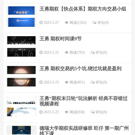
王勇期权【快点体系】期权方向交易小组
2023-5-27
阅读(1262)
评论(
0
)
王勇 期权时间课9节
2023-5-23
阅读(793)
评论(
0
)
王勇 期权交易的5个坑.绕过坑就是盈利
2023-5-23
阅读(851)
评论(
0
)
王勇“期权末日轮”玩法解析 经典不容错过
视频课程
2023-5-23
阅读(858)
评论(
0
)
德瑞大学期权实战研修班 旺仔 第一期广州
线下课