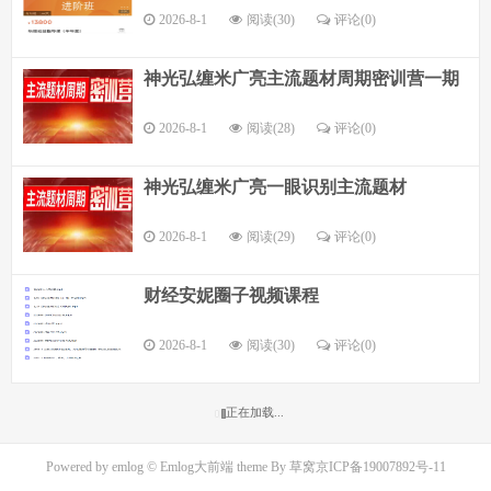
2026-8-1
阅读(30)
评论(
0
)
神光弘缠米广亮主流题材周期密训营一期
2026-8-1
阅读(28)
评论(
0
)
神光弘缠米广亮一眼识别主流题材
2026-8-1
阅读(29)
评论(
0
)
财经安妮圈子视频课程
2026-8-1
阅读(30)
评论(
0
)
正在加载...
Powered by
emlog
© Emlog大前端 theme By
草窝
京ICP备19007892号-11