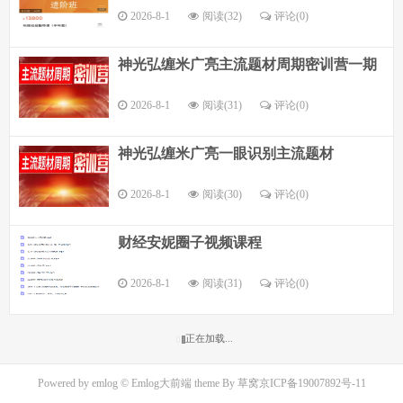
2026-8-1
阅读(32)
评论(
0
)
神光弘缠米广亮主流题材周期密训营一期
2026-8-1
阅读(31)
评论(
0
)
神光弘缠米广亮一眼识别主流题材
2026-8-1
阅读(30)
评论(
0
)
财经安妮圈子视频课程
2026-8-1
阅读(31)
评论(
0
)
正在加载...
Powered by
emlog
© Emlog大前端 theme By
草窝
京ICP备19007892号-11