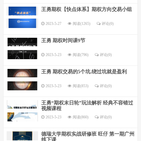
王勇期权【快点体系】期权方向交易小组
2023-5-27
阅读(1265)
评论(
0
)
王勇 期权时间课9节
2023-5-23
阅读(796)
评论(
0
)
王勇 期权交易的5个坑.绕过坑就是盈利
2023-5-23
阅读(853)
评论(
0
)
王勇“期权末日轮”玩法解析 经典不容错过
视频课程
2023-5-23
阅读(860)
评论(
0
)
德瑞大学期权实战研修班 旺仔 第一期广州
线下课