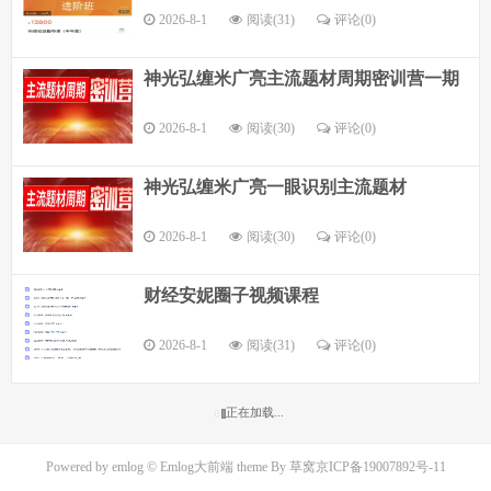
2026-8-1
阅读(31)
评论(
0
)
神光弘缠米广亮主流题材周期密训营一期
2026-8-1
阅读(30)
评论(
0
)
神光弘缠米广亮一眼识别主流题材
2026-8-1
阅读(30)
评论(
0
)
财经安妮圈子视频课程
2026-8-1
阅读(31)
评论(
0
)
正在加载...
Powered by
emlog
© Emlog大前端 theme By
草窝
京ICP备19007892号-11