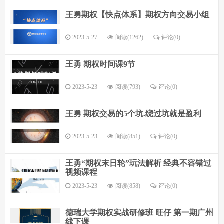
王勇期权【快点体系】期权方向交易小组
2023-5-27
阅读(1262)
评论(
0
)
王勇 期权时间课9节
2023-5-23
阅读(793)
评论(
0
)
王勇 期权交易的5个坑.绕过坑就是盈利
2023-5-23
阅读(851)
评论(
0
)
王勇“期权末日轮”玩法解析 经典不容错过
视频课程
2023-5-23
阅读(858)
评论(
0
)
德瑞大学期权实战研修班 旺仔 第一期广州
线下课