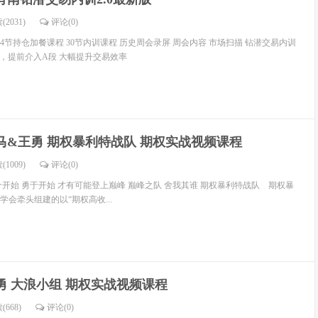
(2031)
评论(
0
)
4节持仓加餐课程 30节内训课程 历史周会录屏 周会内容 市场扫描 钻潜交易内训
模式，提前介入A段 大幅提升交易效率
马&王勇 期权暴利特战队 期权实战视频课程
(1009)
评论(
0
)
开始 勇于开始 才有可能登上巅峰 巅峰之队 舍我其谁 期权暴利特战队 期权暴
会牵头组建的以“期权高收...
勇 大浪小组 期权实战视频课程
(668)
评论(
0
)