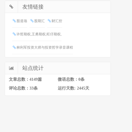
友情链接
股道场
股期汇
财汇控
许哲期权,王勇期权,旺仔期权,
林利军投资大师与投资哲学录音课程
站点统计
文章总数：4149篇
微语总数：0条
评论总数：33条
运行天数: 2445天