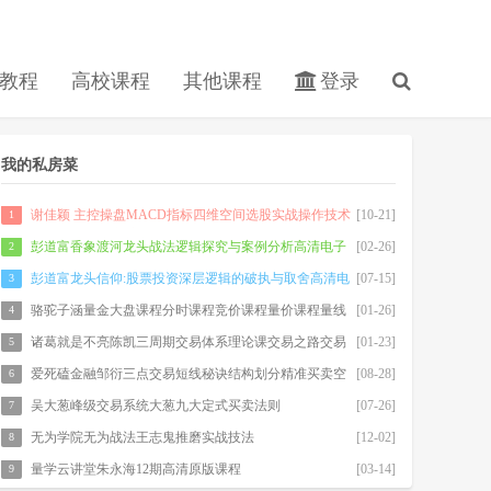
教程
高校课程
其他课程
登录
我的私房菜
谢佳颖 主控操盘MACD指标四维空间选股实战操作技术
[10-21]
1
分析4天股票期货内部培训视频课程
彭道富香象渡河龙头战法逻辑探究与案例分析高清电子
[02-26]
2
书500m
彭道富龙头信仰:股票投资深层逻辑的破执与取舍高清电
[07-15]
3
子书
骆驼子涵量金大盘课程分时课程竞价课程量价课程量线
[01-26]
4
诸葛就是不亮陈凯三周期交易体系理论课交易之路交易
[01-23]
5
系统视频课程
爱死磕金融邹衍三点交易短线秘诀结构划分精准买卖空
[08-28]
6
间测算系统课程赠送计算器
吴大葱峰级交易系统大葱九大定式买卖法则
[07-26]
7
无为学院无为战法王志鬼推磨实战技法
[12-02]
8
量学云讲堂朱永海12期高清原版课程
[03-14]
9