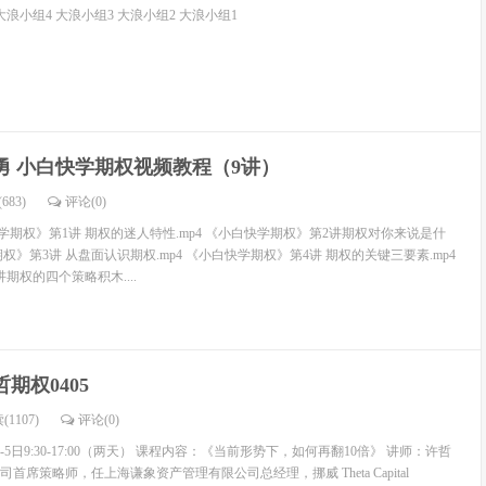
大浪小组4 大浪小组3 大浪小组2 大浪小组1
勇 小白快学期权视频教程（9讲）
683)
评论(
0
)
期权》第1讲 期权的迷人特性.mp4 《小白快学期权》第2讲期权对你来说是什
期权》第3讲 从盘面认识期权.mp4 《小白快学期权》第4讲 期权的关键三要素.mp4
期权的四个策略积木....
哲期权0405
(1107)
评论(
0
)
4-5日9:30-17:00（两天） 课程内容：《当前形势下，如何再翻10倍》 讲师：许哲
席策略师，任上海谦象资产管理有限公司总经理，挪威 Theta Capital