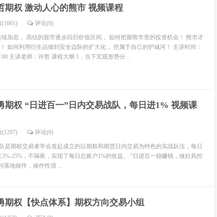
哲期权 激动人心的熊市 视频课程
(1061)
评论(
0
)
连续加息， 高估的股市逐步回归价值区间， 如何把握熊市里的投资机会！ 熊市才
！ 如何利用衍生品做到安全边际的扩大化， 挖属于自己的护城河！ 主讲时间：
0-17:00 主讲老师：许哲 课程大纲 1，当下宏观形势分...
勇期权 “日进百一”日内交易战队，每日进1% 视频课
(1207)
评论(
0
)
战队是期权交易者学会发起成立的以期权和期货日内交易为特色的实战队伍，每日
在3%-25%，不隔夜，实现了每日总账户1%的收益。 “日进百一稳赚钱，做好风控
落地操作，操作性强 ...
勇期权【快点体系】期权方向交易小组