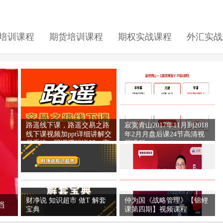
培训课程
期货培训课程
期权实战课程
外汇实战
路遥线下课，路遥交易之路
寂寞青山2017年11月到2018
线下课视频加ppt详细讲解交
年2月月盘后课24节高清视
易系统，回调逻辑详解，高
频课程
清视频
财净说 知识超市 做T 解套
仲为国《战略管理》【锦鲤
档
宝典
课第四期】视频课程