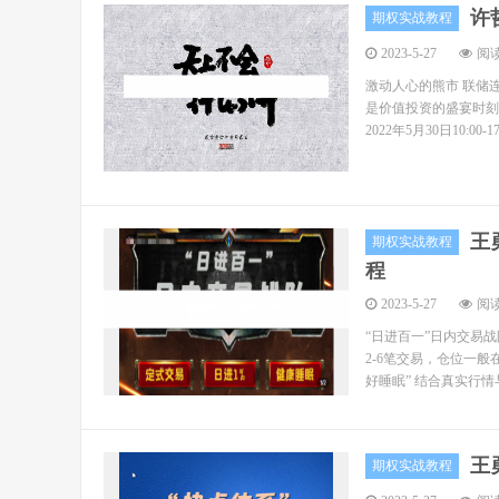
许
期权实战教程
2023-5-27
阅读
激动人心的熊市 联储
是价值投资的盛宴时刻
2022年5月30日10:0
王
期权实战教程
程
2023-5-27
阅读
“日进百一”日内交易
2-6笔交易，仓位一般
好睡眠” 结合真实行情与
王
期权实战教程