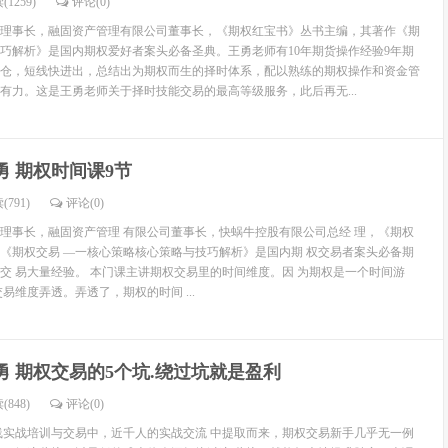
(1259)
评论(
0
)
理事长，融固资产管理有限公司董事长，《期权红宝书》丛书主编，其著作《期
巧解析》是国内期权爱好者案头必备圣典。王勇老师有10年期货操作经验9年期
仓，短线快进出，总结出为期权而生的择时体系，配以熟练的期权操作和资金管
有力。这是王勇老师关于择时技能交易的最高等级服务，此后再无...
勇 期权时间课9节
(791)
评论(
0
)
理事长，融固资产管理 有限公司董事长，快蜗牛控股有限公司总经 理，《期权
《期权交易 —一核心策略核心策略与技巧解析》是国内期 权交易者案头必备期
交 易大量经验。 本门课主讲期权交易里的时间维度。因 为期权是一个时间游
易维度弄透。弄透了，期权的时间 ...
勇 期权交易的5个坑.绕过坑就是盈利
(848)
评论(
0
)
线实战培训与交易中，近千人的实战交流 中提取而来，期权交易新手几乎无一例