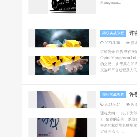
Managemen...
许
期权实战教程
2023-5-30
阅读
讲师简介 许哲 曾任茂
Capital Mana
的交易。 由于其在2
灾连环平仓过程及人民币
许
期权实战教程
2023-5-27
阅读
课程大纲：（以下为部
1、债券的定价：以债
带来的权益增长贴现化
定价理论 4、...