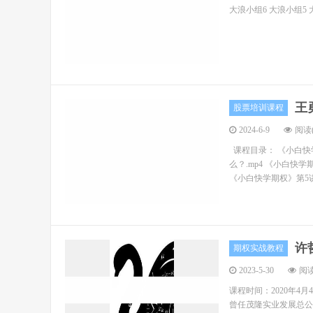
大浪小组6 大浪小组5 
王
股票培训课程
2024-6-9
阅读(
课程目录： 《小白快学
么？.mp4 《小白快学
《小白快学期权》第5讲
许
期权实战教程
2023-5-30
阅读
课程时间：2020年4月
曾任茂隆实业发展总公司首