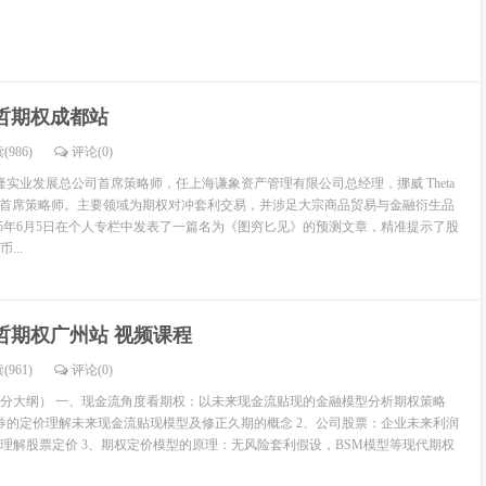
哲期权成都站
(986)
评论(
0
)
隆实业发展总公司首席策略师，任上海谦象资产管理有限公司总经理，挪威 Theta
gement Ltd 首席策略师。主要领域为期权对冲套利交易，并涉足大宗商品贸易与金融衍生品
015年6月5日在个人专栏中发表了一篇名为《图穷匕见》的预测文章，精准提示了股
...
哲期权广州站 视频课程
(961)
评论(
0
)
分大纲） 一、现金流角度看期权：以未来现金流贴现的金融模型分析期权策略
券的定价理解未来现金流贴现模型及修正久期的概念 2、公司股票：企业未来利润
理解股票定价 3、期权定价模型的原理：无风险套利假设，BSM模型等现代期权