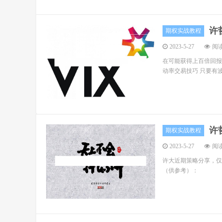
许
期权实战教程
2023-5-27
阅读
在可能获得上百倍回报
动率交易技巧 只要有波动率
许
期权实战教程
2023-5-27
阅读
许大近期策略分享，仅限许
（供参考）：