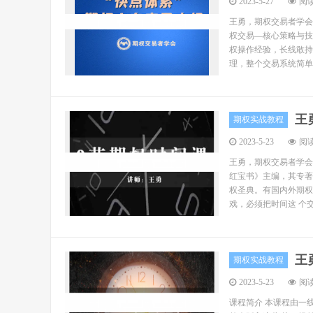
2023-5-27
阅读
王勇，期权交易者学会
权交易—核心策略与技
权操作经验，长线敢持
理，整个交易系统简单
王
期权实战教程
2023-5-23
阅读
王勇，期权交易者学会
红宝书》主编，其专著
权圣典。有国内外期权
戏，必须把时间这 个交
王
期权实战教程
2023-5-23
阅读
课程简介 本课程由一