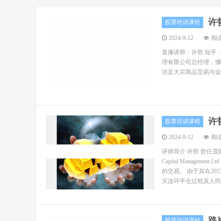
许
股票培训课程
2024-9-12
阅读
直播讲师：许哲 知乎
理有限公司总经理，挪威 T
涉足大宗商品贸易与金融
许
股票培训课程
2024-9-12
阅读
讲师简介 许哲 曾任茂
Capital Mana
的交易。 由于其在2
灾连环平仓过程及人民币
路
股票培训课程