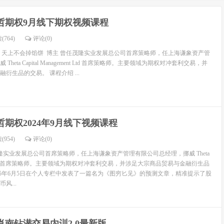
哲期权9月线下期权视频课程
(764)
评论(
0
)
：天上不会掉馅饼 博主 曾任茂隆实业发展总公司首席策略师，任上海谦象资产管
heta Capital Management Ltd 首席策略师。主要领域为期权对冲套利交易，并
衍生品的交易。 课程介绍 ...
哲期权2024年9月线下视频课程
(954)
评论(
0
)
隆实业发展总公司首席策略师，任上海谦象资产管理有限公司总经理，挪威 Theta
gement Ltd 首席策略师。主要领域为期权对冲套利交易，并涉足大宗商品贸易与金融衍生品
015年6月5日在个人专栏中发表了一篇名为《图穷匕见》的预测文章，精准提示了股
风...
肖南钻潜交易内训2.0最新版