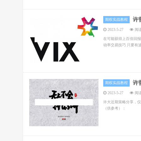
许
期权实战教程
2023-5-27
阅读
在可能获得上百倍回报
动率交易技巧 只要有波动率
许
期权实战教程
2023-5-27
阅读
许大近期策略分享，仅限许
（供参考）：