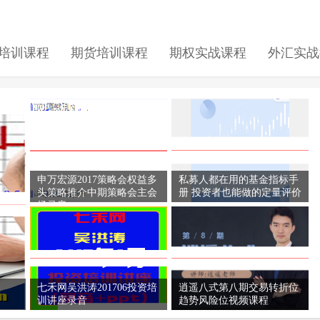
培训课程
期货培训课程
期权实战课程
外汇实战
申万宏源2017策略会权益多
私募人都在用的基金指标手
头策略推介中期策略会主会
册 投资者也能做的定量评价
场录音
七禾网吴洪涛201706投资培
逍遥八式第八期交易转折位
训讲座录音
趋势风险位视频课程