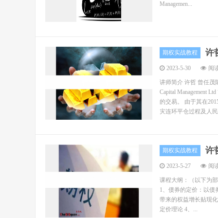
Managemen...
许
期权实战教程
2023-5-30
阅读
讲师简介 许哲 曾任茂
Capital Mana
的交易。 由于其在2
灾连环平仓过程及人民币
许
期权实战教程
2023-5-27
阅读
课程大纲：（以下为部
1、债券的定价：以债
带来的权益增长贴现化
定价理论 4、...