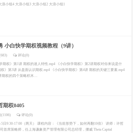
大浪小组4 大浪小组3 大浪小组2 大浪小组1
勇 小白快学期权视频教程（9讲）
683)
评论(
0
)
期权》第1讲 期权的迷人特性.mp4 《小白快学期权》第2讲期权对你来说是什
期权》第3讲 从盘面认识期权.mp4 《小白快学期权》第4讲 期权的关键三要素.mp4
期权的四个策略积木....
哲期权0405
(1106)
评论(
0
)
4-5日9:30-17:00（两天） 课程内容：《当前形势下，如何再翻10倍》 讲师：许哲
席策略师，任上海谦象资产管理有限公司总经理，挪威 Theta Capital