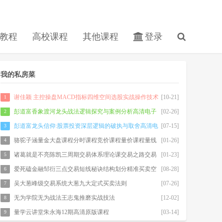
教程
高校课程
其他课程
登录
我的私房菜
谢佳颖 主控操盘MACD指标四维空间选股实战操作技术
[10-21]
1
分析4天股票期货内部培训视频课程
彭道富香象渡河龙头战法逻辑探究与案例分析高清电子
[02-26]
2
书500m
彭道富龙头信仰:股票投资深层逻辑的破执与取舍高清电
[07-15]
3
子书
骆驼子涵量金大盘课程分时课程竞价课程量价课程量线
[01-26]
4
诸葛就是不亮陈凯三周期交易体系理论课交易之路交易
[01-23]
5
系统视频课程
爱死磕金融邹衍三点交易短线秘诀结构划分精准买卖空
[08-28]
6
间测算系统课程赠送计算器
吴大葱峰级交易系统大葱九大定式买卖法则
[07-26]
7
无为学院无为战法王志鬼推磨实战技法
[12-02]
8
量学云讲堂朱永海12期高清原版课程
[03-14]
9