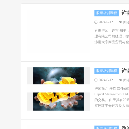
许
股票培训课程
2024-9-12
阅读
直播讲师：许哲 知乎
理有限公司总经理，挪威 T
涉足大宗商品贸易与金融
许
股票培训课程
2024-9-12
阅读
讲师简介 许哲 曾任茂
Capital Mana
的交易。 由于其在2
灾连环平仓过程及人民币
路
股票培训课程