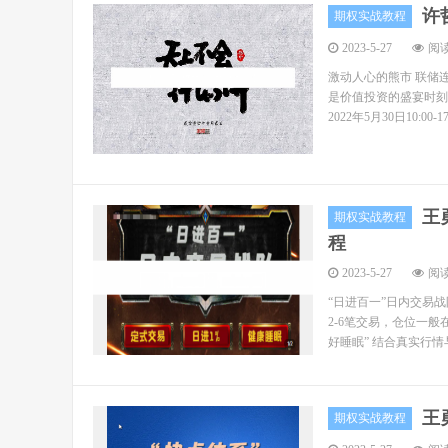
许
期权实战教程
2023-5-27
阅读
激动人心的熊市 联储
是价值投资的盛宴时刻
2022年5月30日10:0
王
期权实战教程
程
2023-5-27
阅读
“日进百一”日内交易
2-6笔交易，仓位一般
好睡眠” 结合真实行情与
王
期权实战教程