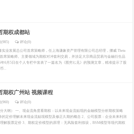
哲期权成都站
(985)
评论(
0
)
隆实业发展总公司首席策略师，任上海谦象资产管理有限公司总经理，挪威 Theta
gement Ltd 首席策略师。主要领域为期权对冲套利交易，并涉足大宗商品贸易与金融衍生品
015年6月5日在个人专栏中发表了一篇名为《图穷匕见》的预测文章，精准提示了股
...
哲期权广州站 视频课程
(960)
评论(
0
)
分大纲） 一、现金流角度看期权：以未来现金流贴现的金融模型分析期权策略
券的定价理解未来现金流贴现模型及修正久期的概念 2、公司股票：企业未来利润
理解股票定价 3、期权定价模型的原理：无风险套利假设，BSM模型等现代期权