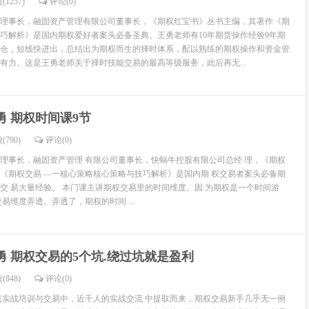
(1257)
评论(
0
)
理事长，融固资产管理有限公司董事长，《期权红宝书》丛书主编，其著作《期
巧解析》是国内期权爱好者案头必备圣典。王勇老师有10年期货操作经验9年期
仓，短线快进出，总结出为期权而生的择时体系，配以熟练的期权操作和资金管
有力。这是王勇老师关于择时技能交易的最高等级服务，此后再无...
勇 期权时间课9节
(790)
评论(
0
)
理事长，融固资产管理 有限公司董事长，快蜗牛控股有限公司总经 理，《期权
《期权交易 —一核心策略核心策略与技巧解析》是国内期 权交易者案头必备期
交 易大量经验。 本门课主讲期权交易里的时间维度。因 为期权是一个时间游
易维度弄透。弄透了，期权的时间 ...
勇 期权交易的5个坑.绕过坑就是盈利
(848)
评论(
0
)
线实战培训与交易中，近千人的实战交流 中提取而来，期权交易新手几乎无一例