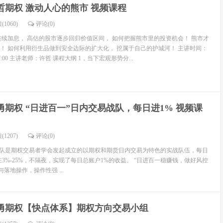
哲期权 激动人心的熊市 视频课程
(1060)
评论(
0
)
连续加息， 高估的股市逐步回归价值区间， 如何把握熊市里的投资机会！ 熊市才
！ 如何利用衍生品做到安全边际的扩大化， 挖属于自己的护城河！ 主讲时间：
0-17:00 主讲老师：许哲 课程大纲 1，当下宏观形势分...
勇期权 “日进百一”日内交易战队，每日进1% 视频课
(1207)
评论(
0
)
战队是期权交易者学会发起成立的以期权和期货日内交易为特色的实战队伍，每日
在3%-25%，不隔夜，实现了每日总账户1%的收益。 “日进百一稳赚钱，做好风控
落地操作，操作性强 ...
勇期权【快点体系】期权方向交易小组