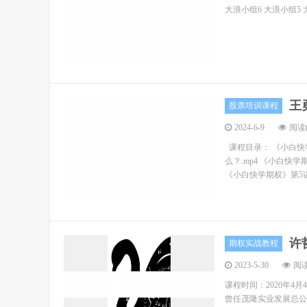
大浪小组6 大浪小组5 
王
股票培训课程
2024-6-9
阅读(
课程目录： 《小白快学
么？.mp4 《小白快学
《小白快学期权》第5讲
许
期权实战教程
2023-5-30
阅读
课程时间：2020年4月
曾任茂隆实业发展总公司首