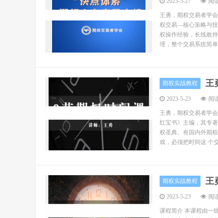
2023-5-27
阅读
王勇，期权交易者学会
权交易—核心策略与技
权操作经验，长线敢持
理，整个交易系统简单
王
期权实战教程
2023-5-23
阅读
王勇，期权交易者学会
红宝书》主编，其专著
权圣典。有国内外期权
戏，必须把时间这 个交
王
期权实战教程
2023-5-23
阅读
课程简介 本课程由一