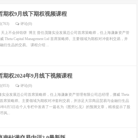
哲期权9月线下期权视频课程
(763)
评论(
0
)
：天上不会掉馅饼 博主 曾任茂隆实业发展总公司首席策略师，任上海谦象资产管
heta Capital Management Ltd 首席策略师。主要领域为期权对冲套利交易，并
衍生品的交易。 课程介绍 ...
哲期权2024年9月线下视频课程
(953)
评论(
0
)
隆实业发展总公司首席策略师，任上海谦象资产管理有限公司总经理，挪威 Theta
gement Ltd 首席策略师。主要领域为期权对冲套利交易，并涉足大宗商品贸易与金融衍生品
015年6月5日在个人专栏中发表了一篇名为《图穷匕见》的预测文章，精准提示了股
风...
肖南钻潜交易内训2.0最新版