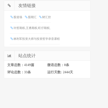
友情链接
股道场
股期汇
财汇控
许哲期权,王勇期权,旺仔期权,
林利军投资大师与投资哲学录音课程
站点统计
文章总数：4149篇
微语总数：0条
评论总数：33条
运行天数: 2444天