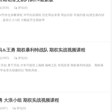
(2030)
评论(
0
)
4节持仓加餐课程 30节内训课程 历史周会录屏 周会内容 市场扫描 钻潜交易内训
模式，提前介入A段 大幅提升交易效率
马&王勇 期权暴利特战队 期权实战视频课程
(1005)
评论(
0
)
开始 勇于开始 才有可能登上巅峰 巅峰之队 舍我其谁 期权暴利特战队 期权暴
会牵头组建的以“期权高收...
勇 大浪小组 期权实战视频课程
(667)
评论(
0
)